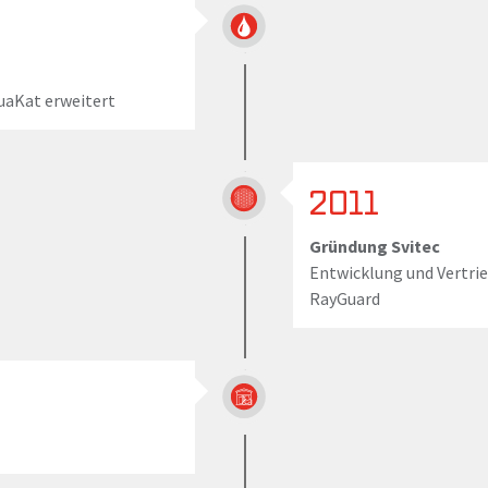
uaKat erweitert
2011
Gründung Svitec
Entwicklung und Vertri
RayGuard