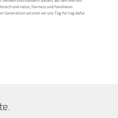
er Denken und Handeln basiert auf den Werten:
nsch und natur, Fairness und familiäres
ter Generation setzten wir uns Tag für tag dafür
te.